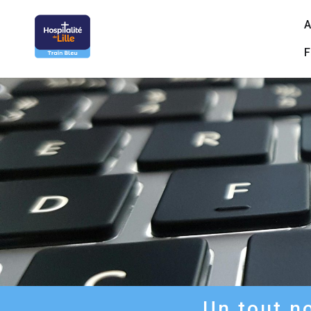
A
F
Un tout no