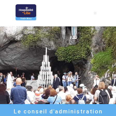
Le conseil d'administration